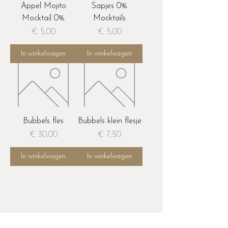
Appel Mojito
Sapjes 0%
Mocktail 0%
Mocktails
Prijs
Prijs
€ 5,00
€ 5,00
In winkelwagen
In winkelwagen
Bubbels fles
Bubbels klein flesje
Prijs
Prijs
€ 30,00
€ 7,50
In winkelwagen
In winkelwagen