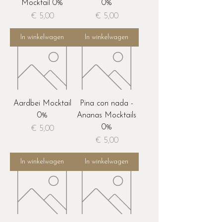
Mocktail 0%
0%
Prijs
Prijs
€ 5,00
€ 5,00
In winkelwagen
In winkelwagen
Aardbei Mocktail
Pina con nada -
0%
Ananas Mocktails
0%
Prijs
€ 5,00
Prijs
€ 5,00
In winkelwagen
In winkelwagen