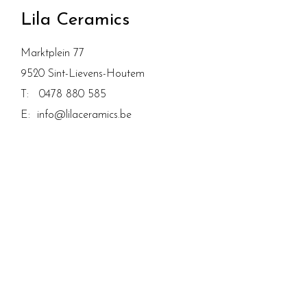
Lila Ceramics
Marktplein 77
9520 Sint-Lievens-Houtem
T:
0478 880 585
E:
info@lilaceramics.be
Atelier:
Dinsdag tot en met zaterdag: 9u
tot 17/21u
Verkoop en drinks:
Woensdag, vrijdag en zaterdag
13u tot 17u
Betalingsmogelijkheden