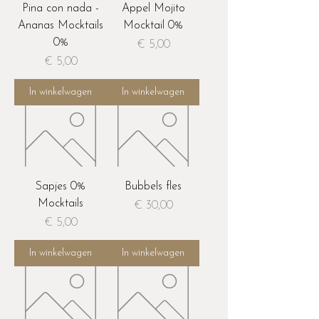
Pina con nada -
Appel Mojito
Ananas Mocktails
Mocktail 0%
0%
Prijs
€ 5,00
Prijs
€ 5,00
In winkelwagen
In winkelwagen
Sapjes 0%
Bubbels fles
Mocktails
Prijs
€ 30,00
Prijs
€ 5,00
In winkelwagen
In winkelwagen