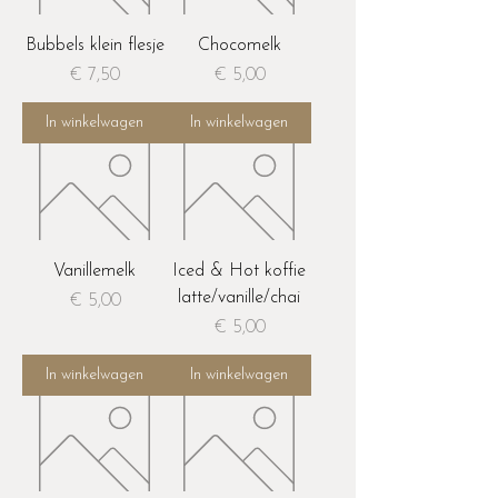
Bubbels klein flesje
Chocomelk
Prijs
Prijs
€ 7,50
€ 5,00
In winkelwagen
In winkelwagen
Vanillemelk
Iced & Hot koffie
latte/vanille/chai
Prijs
€ 5,00
Prijs
€ 5,00
In winkelwagen
In winkelwagen