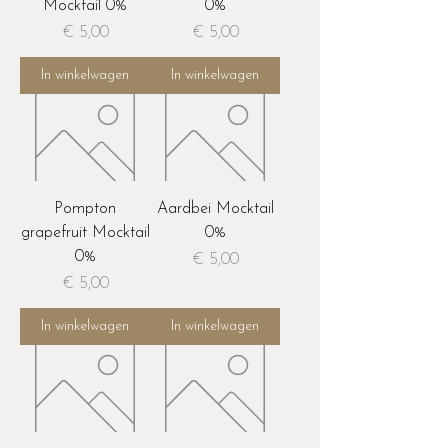
Mocktail 0%
0%
Prijs
Prijs
€ 5,00
€ 5,00
In winkelwagen
In winkelwagen
Pompton
Aardbei Mocktail
grapefruit Mocktail
0%
0%
Prijs
€ 5,00
Prijs
€ 5,00
In winkelwagen
In winkelwagen