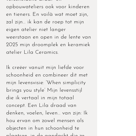
opbouwateliers ook voor kinderen
en tieners. En voilà wat moet zijn,
zal zijn… ik kan de roep tot mijn
eigen atelier niet langer
weerstaan en open in de lente van
2025 mijn droomplek en keramiek
atelier Lila Ceramics.
Ik creëer vanuit mijn liefde voor
schoonheid en combineer dit met
mijn levensvisie: ‘When simplicity
brings you style’ Mijn levensstijl
die ik vertaal in mijn totaal
concept. Een Lila draad van
denken, voelen, leven… van zijn: Ik
hou ervan om zowel mensen als
objecten in hun schoonheid te
plaatsen, in de aandacht die ze