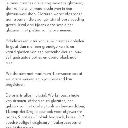
je meer creaties die je nog wenst te glazuren,
dan kan je vrijblijvend inschrijven in een
glazuur-workshop. Glazuren wordt afgeraden
aan vrouwen die zwanger zijn of borstvoeding
geven. Ik zal dan tijdens deze sessie het
glazuren met plezier van je overnemen.
Enkele weken later kan je uw creaties ophalen.
Je gaat dan met een grondige kennis en
vaardigheden van een pottenbakker en jouw
zelf gedraaide potjes en apero plank naar
huis.
We draaien met maximum 4 personen zodat
we intens werken en ik jou passend kan
begeleiden.
De prijs is alles inclusief. Workshops, studie
van draaien, afdraaien en glazuren, het
gebruik van het atelier, tools en bewaardozen,
1 klomp klei 10kg, biscuitbak voor afgewerkte
potjes, 9 potjes + 1 plank hoogbak, keuze uit 3
voedselveilige huisglazuren, bakprocessen en