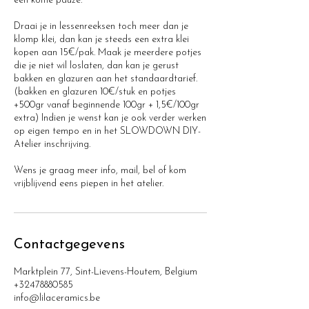
een koffie pauze.
Draai je in lessenreeksen toch meer dan je
klomp klei, dan kan je steeds een extra klei
kopen aan 15€/pak. Maak je meerdere potjes
die je niet wil loslaten, dan kan je gerust
bakken en glazuren aan het standaardtarief.
(bakken en glazuren 10€/stuk en potjes
+500gr vanaf beginnende 100gr + 1,5€/100gr
extra) Indien je wenst kan je ook verder werken
op eigen tempo en in het SLOWDOWN DIY-
Atelier inschrijving.
Wens je graag meer info, mail, bel of kom
vrijblijvend eens piepen in het atelier.
Contactgegevens
Marktplein 77, Sint-Lievens-Houtem, Belgium
+32478880585
info@lilaceramics.be