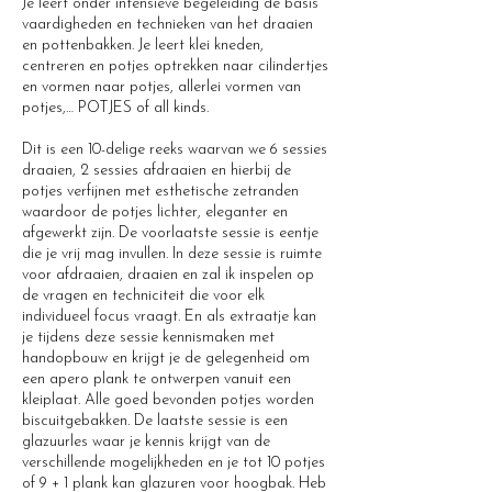
Je leert onder intensieve begeleiding de basis
vaardigheden en technieken van het draaien
en pottenbakken. Je leert klei kneden,
centreren en potjes optrekken naar cilindertjes
en vormen naar potjes, allerlei vormen van
potjes,… POTJES of all kinds.
Dit is een 10-delige reeks waarvan we 6 sessies
draaien, 2 sessies afdraaien en hierbij de
potjes verfijnen met esthetische zetranden
waardoor de potjes lichter, eleganter en
afgewerkt zijn. De voorlaatste sessie is eentje
die je vrij mag invullen. In deze sessie is ruimte
voor afdraaien, draaien en zal ik inspelen op
de vragen en techniciteit die voor elk
individueel focus vraagt. En als extraatje kan
je tijdens deze sessie kennismaken met
handopbouw en krijgt je de gelegenheid om
een apero plank te ontwerpen vanuit een
kleiplaat. Alle goed bevonden potjes worden
biscuitgebakken. De laatste sessie is een
glazuurles waar je kennis krijgt van de
verschillende mogelijkheden en je tot 10 potjes
of 9 + 1 plank kan glazuren voor hoogbak. Heb