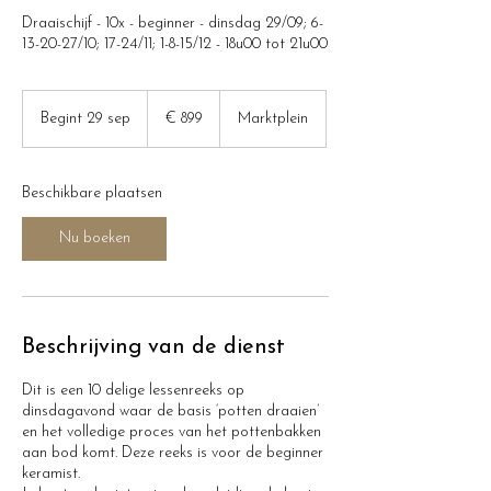
Draaischijf - 10x - beginner - dinsdag 29/09; 6-
13-20-27/10; 17-24/11; 1-8-15/12 - 18u00 tot 21u00
899
euro
Begint 29 sep
B
€ 899
Marktplein
e
g
i
Beschikbare plaatsen
n
t
Nu boeken
2
9
s
e
p
Beschrijving van de dienst
Dit is een 10 delige lessenreeks op
dinsdagavond waar de basis ‘potten draaien’
en het volledige proces van het pottenbakken
aan bod komt. Deze reeks is voor de beginner
keramist.