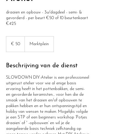
draaien en opbouw - 3u/dagdeel - semi- &
gevorderd - per beurt €50 of 10 beurtenkaart
€425
50
euro
€ 50
Marktplein
Beschrijving van de dienst
SLOWDOWN DIY-Atelier is een professioneel
uitgerust atelier voor wie al enige basis
ervaring heeft in het pottenbakken, de semi-
en gevorderde keramisten… voor hen die de
smaak van het draaien en/of opbouwen te
pakken hebben en er hun ontspanningstijd en
hobby van wensen te maken. Mogelijks volgde
je een STP of een beginners workshop ‘Potjes
draaien’ of ' -opbouwen’ en wil je de
aangeleerde basis techniek zelfstandig op