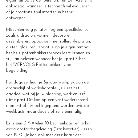
eigen tempo verder oefenen. Het DIY-Atelier is
ook ideaal wanneer je technisch wil evolueren
of je creativiteit wil inzetten in het vrij
ontwerpen.
Misschien volg je later nog een specifieke les
zoals afdraaien, vormen, decoreren,
assembleren, opbouwen met rollen, kleiplaten,
gieten, glazuren... zodat je op je eigen tempo
het hele pottenbakkersproces leert kennen en
vrij kan beleven wanneer het jou past. Check
het 'VERVOLG Pottenbakken' voor
begeleiding.
Per dagdeel huur je 3u jouw werkplek aan de
draaischijf of workshoptafel. Je kiest het
dagdeel wat bij jouw planning, werk en leef
ritme past. Dit kan op een vast wederkerend
moment of flexibel ingepland worden bvb. op
weekbasis, maandbasis of zelfs éénmalig.
Er is een DIY-Atelier 10 beurtenkaart en je kan
extra opstartbegeleiding (1ste kwartier) kiezen
van 12.5€. Je kan ook met deze kaart een