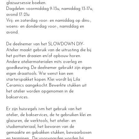
glazuursessie boeken.
Dagdelen: voormiddag 9-13u, namiddag 13-17u,
avond 17-21u
Vrij- en zaterdag voor- en namiddag op dins-,
woens- en donderdag voor-, namiddag en
avond.
De deelnemer van het SLOWDOWN DIY-
Atelier maakt gebruik van de uitrusting die bij
het potten draaien en/of opbouw horen.
Andere ateliermaterialen mits overleg en
goedkeuring. De deelnemer gebruikt zijn eigen
eigen draaitools. Wie wenst kan een
starterspakket kopen. Klei wordt bij Lila
Ceramics aangekocht. Bewerkte stukken uit
het atelier worden opgenomen in de
bakservices.
Er zijn huisregels ivm het gebruik van het
atelier, de bakservices, de te gebruiken klei en
glazuren, de werktools, het atelier- en
studiemateriaal, het bewaren van de
gemaakte en gebakken stukken, bewaarboxen
en termijnen… De voorwaarden worden bij