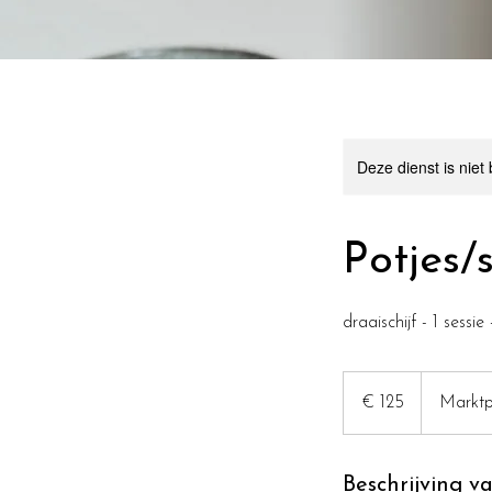
Deze dienst is niet
Potjes/
draaischijf - 1 sessi
125
euro
€ 125
Marktp
Beschrijving v