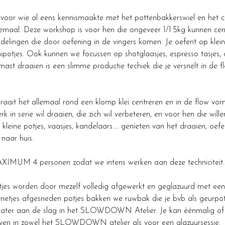
 voor wie al eens kennismaakte met het pottenbakkerswiel en het ce
lemaal. Deze workshop is voor hen die ongeveer 1/1.5kg kunnen cen
delingen die door oefening in de vingers komen. Je oefent op klein
ipotjes. Ook kunnen we focussen op shotglaasjes, espresso tasjes, 
e mast draaien is een slimme productie techiek die je versnelt in de 
draait het allemaal rond een klomp klei centreren en in de flow vo
rk in serie wil draaien, die zich wil verbeteren, en voor hen die wil
leine potjes, vaasjes, kandelaars.... genieten van het draaien, oe
naar huis.
IMUM 4 personen zodat we intens werken aan deze techniciteit.
tjes worden door mezelf volledig afgewerkt en geglazuurd met een 
e netjes afgesneden potjes bakken we ruwbak die je bvb als geurpo
 later aan de slag in het SLOWDOWN Atelier. Je kan éénmalig of
ijven in zowel het SLOWDOWN atelier als voor een glazuursessie.