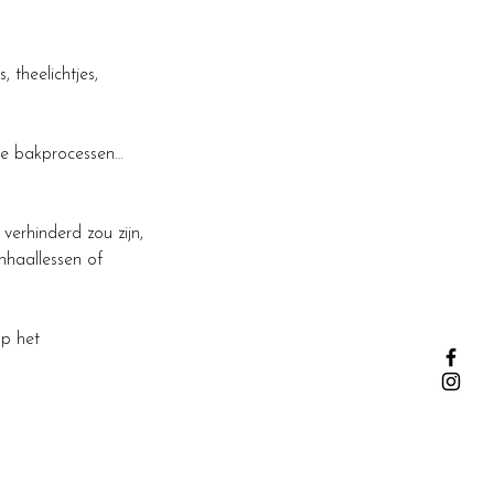
 theelichtjes,
eide bakprocessen…
verhinderd zou zijn,
nhaallessen of
op het