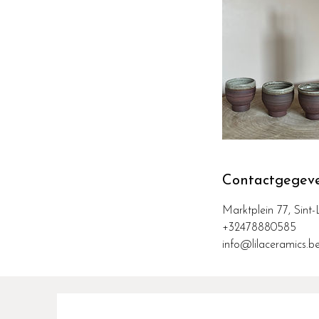
Contactgegev
Marktplein 77, Sint
+32478880585
info@lilaceramics.b