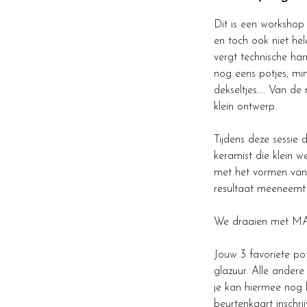
Dit is een workshop
en toch ook niet he
vergt technische han
nog eens potjes, min
dekseltjes.... Van d
klein ontwerp.
Tijdens deze sessie 
keramist die klein we
met het vormen van k
resultaat meeneemt 
We draaien met MAX
Jouw 3 favoriete po
glazuur. Alle ander
je kan hiermee nog
beurtenkaart inschr