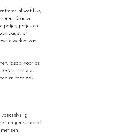
ntreren al wat lukt,
treren. Draaien
e potjes, potjes en
op vaasjes of
flow te werken van
rmen, ideaal voor de
len experimenteren
fenen en toch ook
voedselveilig
tje kan gebruiken of
 met een