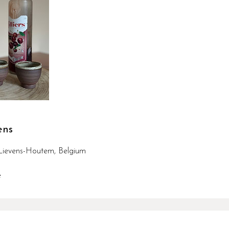
ens
-Lievens-Houtem, Belgium
e