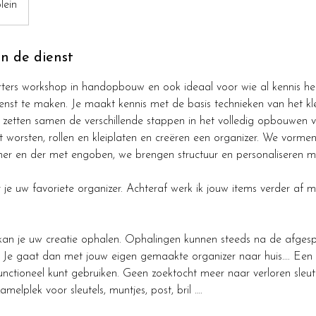
lein
an de dienst
tarters workshop in handopbouw en ook ideaal voor wie al kennis h
nst te maken. Je maakt kennis met de basis technieken van het k
zetten samen de verschillende stappen in het volledig opbouwen 
 worsten, rollen en kleiplaten en creëren een organizer. We vorme
 her en der met engoben, we brengen structuur en personaliseren m
r je uw favoriete organizer. Achteraf werk ik jouw items verder af 
kan je uw creatie ophalen. Ophalingen kunnen steeds na de afges
 Je gaat dan met jouw eigen gemaakte organizer naar huis…. Een 
nctioneel kunt gebruiken. Geen zoektocht meer naar verloren sleute
amelplek voor sleutels, muntjes, post, bril ….