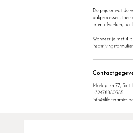
De prijs omvat de vol
bakprocessen, thee 
laten afwerken, bak
Wanneer je met 4 per
Contactgegev
Marktplein 77, Sint
+32478880585
info@lilaceramics.b