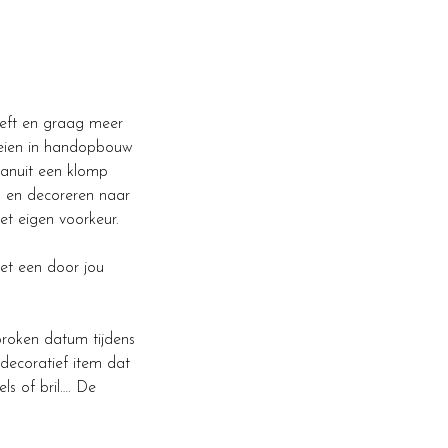
eeft en graag meer
leien in handopbouw
vanuit een klomp
n en decoreren naar
et eigen voorkeur.
met een door jou
proken datum tijdens
decoratief item dat
ls of bril…. De