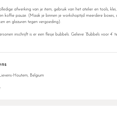
ledige afwerking van je item, gebruik van het atelier en tools, klei,
en koffie pauze. (Maak je binnen je workshoptijd meerdere boxes,
ken en glazuren tegen vergoeding).
sonen inschrijft is er een flesje bubbels. Gelieve ‘Bubbels voor 4’ 
ens
-Lievens-Houtem, Belgium
e