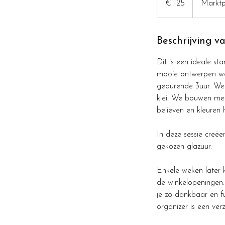
€ 125
Marktp
Beschrijving v
Dit is een ideale s
mooie ontwerpen we
gedurende 3uur. We 
klei. We bouwen met
believen en kleuren
In deze sessie creëe
gekozen glazuur.
Enkele weken later 
de winkelopeningen.
je zo dankbaar en fu
organizer is een verz