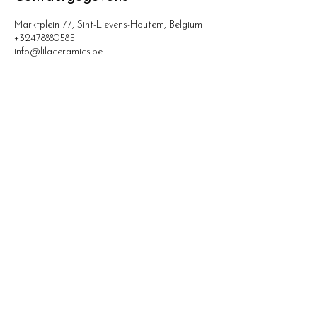
Marktplein 77, Sint-Lievens-Houtem, Belgium
+32478880585
info@lilaceramics.be
Lila Ceramics
Marktplein 77
9520 Sint-Lievens-Houtem
T:
0478 880 585
E:
info@lilaceramics.be
Atelier: