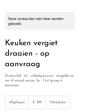
Deze cursus kan niet meer worden
geboekt.
Keuken vergiet
draaien - op
aanvraag
Draaischijf - 4x - volledig proces - mogelijk vm,
nm of avond sessies 3u - 1 tot groep 4
personen
399
euro
Afgelopen
A
€ 399
Marktplein
f
g