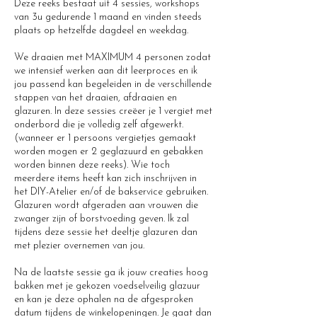
Deze reeks bestaat uit 4 sessies, workshops
van 3u gedurende 1 maand en vinden steeds
plaats op hetzelfde dagdeel en weekdag.
We draaien met MAXIMUM 4 personen zodat
we intensief werken aan dit leerproces en ik
jou passend kan begeleiden in de verschillende
stappen van het draaien, afdraaien en
glazuren. In deze sessies creëer je 1 vergiet met
onderbord die je volledig zelf afgewerkt.
(wanneer er 1 persoons vergietjes gemaakt
worden mogen er 2 geglazuurd en gebakken
worden binnen deze reeks). Wie toch
meerdere items heeft kan zich inschrijven in
het DIY-Atelier en/of de bakservice gebruiken.
Glazuren wordt afgeraden aan vrouwen die
zwanger zijn of borstvoeding geven. Ik zal
tijdens deze sessie het deeltje glazuren dan
met plezier overnemen van jou.
Na de laatste sessie ga ik jouw creaties hoog
bakken met je gekozen voedselveilig glazuur
en kan je deze ophalen na de afgesproken
datum tijdens de winkelopeningen. Je gaat dan