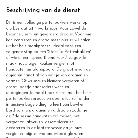
e
Beschrijving van de dienst
l
o
Dit is een volledige pottenbakkers workshop
p
die bestaat uit 4 workshops. Voor zowel de
e
beginner, semi en gevorderd draaier. Voor wie
n
kan centreren en graag meer plezier wil halen
uit het hele maakproces. Ideaal voor een
volgende stap na een 'Start To Pottenbakken'
of wie al een 'speed thema reeks' volgde. Je
maakt jouw eigen keuken vergiet met
handvaten en afdruipbord. De grootte van de
objecten hangt af van wat je kan draaien en
vormen. Of we maken kleinere vergieten of 1
groot... beetje naar ieders wens en
uitdagingen. Je maakt ook kennis met het hele
pottenbakkersproces en doet alles zelf onder
intensieve begeleiding. Je leert een bowl en
bord vormen, draaien en afdraaien zodat je in
de 3de sessie handvaten zal maken, het
vergiet zal afwerken, assembleren en
decoreren. In de laatste sessie ga je jouw
vergiet en bijpassend onderbord glazuren.