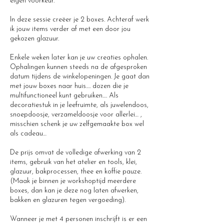
eigen voorkeur.
In deze sessie creëer je 2 boxes. Achteraf werk
ik jouw items verder af met een door jou
gekozen glazuur.
Enkele weken later kan je uw creaties ophalen.
Ophalingen kunnen steeds na de afgesproken
datum tijdens de winkelopeningen. Je gaat dan
met jouw boxes naar huis…. dozen die je
multifunctioneel kunt gebruiken…. Als
decoratiestuk in je leefruimte, als juwelendoos,
snoepdoosje, verzameldoosje voor allerlei… ,
misschien schenk je uw zelfgemaakte box wel
als cadeau…
De prijs omvat de volledige afwerking van 2
items, gebruik van het atelier en tools, klei,
glazuur, bakprocessen, thee en koffie pauze.
(Maak je binnen je workshoptijd meerdere
boxes, dan kan je deze nog laten afwerken,
bakken en glazuren tegen vergoeding).
Wanneer je met 4 personen inschrijft is er een