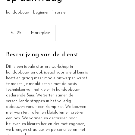
handopbouw - beginner - 1 sessie
125
euro
€ 125
Marktplein
Beschrijving van de dienst
Dit is een ideale starters workshop in
handopbouw en ook ideaal voor wie al kennis
heeft en graag meer mooie ontwerpen wenst
te maken. Je maakt kennis met de basis
technieken van het kleien in handopbouw
gedurende 3uur. We zetten samen de
verschillende stappen in het volledig
opbouwen vanuit een klomp klei. We bouwen
met worsten, rollen en kleiplaten en creëren
een box. We vormen en decoreren naar
believen en kleuren her en der met engoben,
we brengen structuur en personaliseren met