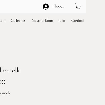
Inloggen
ken
Collecties
Geschenkbon
Lila
Contact
llemelk
Prijs
00
oe-melk