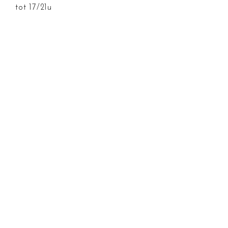
tot 17/21u
Verkoop en drinks:
Woensdag, vrijdag en zaterdag
13u tot 17u
Betalingsmogelijkheden
Algemene voorwaarden