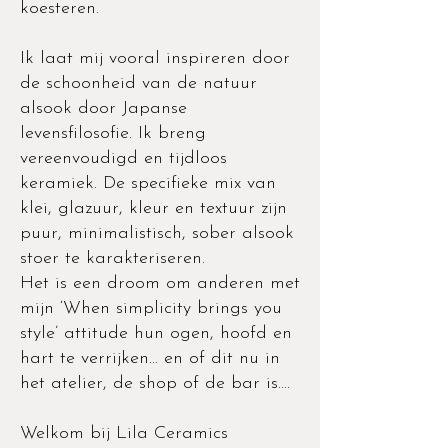
koesteren.
Ik laat mij vooral inspireren door
de schoonheid van de natuur
alsook door Japanse
levensfilosofie. Ik breng
vereenvoudigd en tijdloos
keramiek. De specifieke mix van
klei, glazuur, kleur en textuur zijn
puur, minimalistisch, sober alsook
stoer te karakteriseren.
Het is een droom om anderen met
mijn ‘When simplicity brings you
style’ attitude hun ogen, hoofd en
hart te verrijken… en of dit nu in
het atelier, de shop of de bar is….
Welkom bij Lila Ceramics