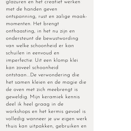
glazuren en het creatief werken
met de handen geven
ontspanning, rust en zalige maak-
momenten. Het brengt
onthaasting, in het nu zijn en
ondersteunt de bewustwording
van welke schoonheid er kan
schuilen in eenvoud en
imperfectie. Uit een klomp klei
kan zoveel schoonheid
ontstaan….De verwondering die
het samen kleien en de magie die
de oven met zich meebrengt is
geweldig. Mijn keramiek kennis
deel ik heel graag in de
workshops en het kermis gevoel is
volledig wanneer je uw eigen werk
thuis kan uitpakken, gebruiken en