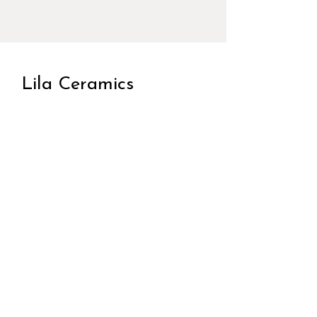
Lila Ceramics
Marktplein 77
9520 Sint-Lievens-Houtem
T:
0478 880 585
E:
info@lilaceramics.be
Atelier:
Dinsdag tot en met zaterdag: 9u
tot 17/21u
Verkoop en drinks: